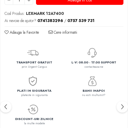
Adauga in cos
Cod Produs:
LEXMARK 12A7400
Ai nevoie de ajutor?
0741383296
/
0757 539 731
Adauga la Favorite
Cere informatii
TRANSPORT GRATUIT
L-V: 08.00 - 17.00 SUPPORT
prin Urgent Cargus
contacteaza-ne
PLATI IN SIGURANTA
BANII INAPOI
plateste in siguranta
nu esti multumit?
DISCOUNT-URI ZILNICE
la multe modele