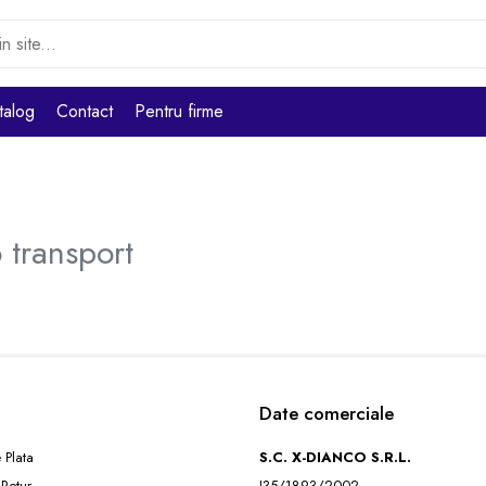
talog
Contact
Pentru firme
o transport
Date comerciale
 Plata
S.C. X-DIANCO S.R.L.
 Retur
J35/1893/2002