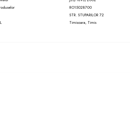
roduselor
RO15028700
STR. STUPARILOR 72
L
Timisoara, Timis