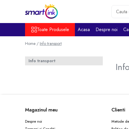
Toate Produsele
Toate Produsele
Acasa
Despre noi
Ca
Consumabile
Cartuse si tonere
Home /
Info transport
Pentru firme
Info transport
Inf
Magazinul meu
Clienti
Despre noi
Metode de
Termeni si Conditii
Politica de