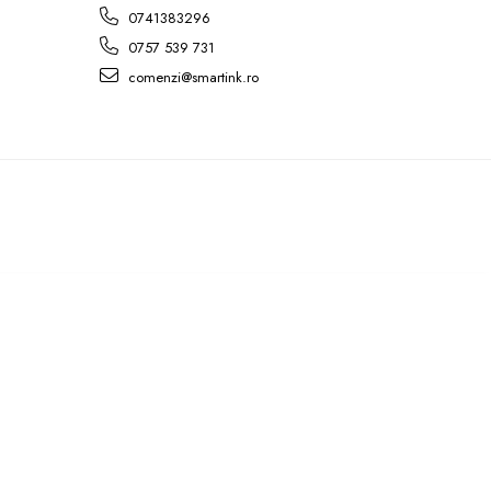
0741383296
0757 539 731
comenzi@smartink.ro