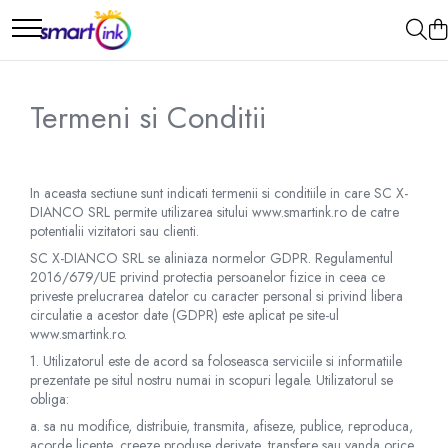
Termeni si Conditii
In aceasta sectiune sunt indicati termenii si conditiile in care SC X-
DIANCO SRL permite utilizarea sitului www.smartink.ro de catre
potentialii vizitatori sau clienti.
SC X-DIANCO SRL se aliniaza normelor GDPR. Regulamentul
2016/679/UE privind protectia persoanelor fizice in ceea ce
priveste prelucrarea datelor cu caracter personal si privind libera
circulatie a acestor date (GDPR) este aplicat pe site-ul
www.smartink.ro.
1. Utilizatorul este de acord sa foloseasca serviciile si informatiile
prezentate pe situl nostru numai in scopuri legale. Utilizatorul se
obliga:
a. sa nu modifice, distribuie, transmita, afiseze, publice, reproduca,
acorde licente, creeze produse derivate, transfere sau vanda orice