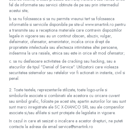
fel de informatie sau servicii obtinute de pe sau prin intermediul
acestui site;
b. sa nu foloseasca si sa nu permita vreunui tert sa foloseasca
informatiile si serviciile disponibile pe site-ul www.smartink.ro pentru
a transmite sau a receptiona materiale care contravin dispozitiilor
legale in vigoare sau au un continut obscen, abuziv, vulgar,
defaimator, ofensator, amenintator, incalca orice drept de
proprietate intelectuala sau afecteaza intimitatea altei persoane,
indeamna la ura rasiala, etnica sau este in orice alt mod ofensator;
c. sa nu desfasoare activitatea de cracking sau hacking, sau a
atacurilor de tipul "Denial of Service". Utilizatorii care violeaza
securitatea sistemelor sau retelelor vor fi actionati in instanta, civil si
penal.
2. Toate textele, reprezentarile stilizate, toate logo-urile si
simbolurile asociate si combinatii ale acestora cu oricare cuvant
sau simbol grafic, folosite pe acest site, apartin autorilor lor sau sunt
sunt marci inregistrate ale SC X-DIANCO SRL sau ale companiilor
asociate si/sau afiliate si sunt protejate de legislatia in vigoare.
In cazul in care ati sesizat o incalcare a acestor drepturi, ne puteti
contacta la adresa de email service@smartink.ro