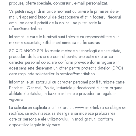
produse, oferte speciale, concursuri, e-mail personalizat.
Va puteti razgandi in orice moment cu privire la primirea de e-
mailuri apasand butonul de dezabonare aflat in footerul fiecarui
email pe care il primiti de la noi sau ne puteti scrie la
office@smartink.ro.
Informatiile care le furnizati sunt folosite cu responsabilitate si in
maxima securitate, astfel incat nimic sa nu fie sustras.
SC X-DIANCO SRL foloseste metode si tehnologii de securitate,
proceduri de lucru si de control pentru protectia datelor cu
caracter personal colectate conform prevederilor in vigoare. In
acest sens este desemnat un ofiter pentru protectia datelor (DPO)
care raspunde solicitarilor la service@smartink.ro.
Informatiile utilizatorului cu caracter personal pot fi furnizate catre
Parchetul General, Politie, Instantele judecatoresti si altor organe
abilitate ale statului, in baza si in limitele prevederilor legale in
vigoare.
La solicitarea explicita a utilizatorului, www.smartink.ro se obliga sa
rectifice, sa actualizeze, sa stearga si sa inceteze prelucrarea
datelor personale ale utilizatorului, in mod gratuit, conform
dispozitiilor legale in vigoare.