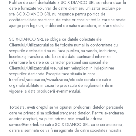
Politica de confidentialitate a SC X-DIANCO SRL se refera doar la
datele furnizate voluntar de catre client sau utilizator exclusiv pe
site. SC X-DIANCO SRL nu raspunde pentru politica de
confidentialitate practicata de catre oricare alt tert la care se poate
ajunge prin legaturi, indiferent de natura acestora, in afara siteului.
SC X-DIANCO SRL se obliga ca datele colectate ale
Clientului/Utilizatorului sa fie folosite numai in conformitate cu
scopurile declarate si sa nu faca publica, sa vanda, inchirieze,
licentieze, transfere, etc. baza de date continand informatii
referitoare la datele cu caracter personal sau special ale
Clientului/Utilizatorului vreunui tert neimplicat in indeplinirea
scopurilor declarate. Exceptie face situatia in care
transferul/accesarea/vizualizarea/etc este ceruta de catre
organele abilitate in cazurile prevazute de reglementarile in
vigoare la data producerii evenimentului.
Totodata, aveti dreptul sa va opuneti prelucrarii datelor personale
care va privesc si sa solicitati stergerea datelor. Pentru exercitarea
acestor drepturi, va puteti adresa prin email la adresa
service@smartink.ro catre SC X-DIANCO SRL cu o cerere scrisa,
datata si semnata ce va fi inregistrata de catre societatea noastra.