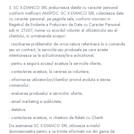
3. SC X-DIANCO SRL prelucreaza datele cu caracter personal
conform notificarii ANSPDC. SC X-DIANCO SRL colecteaza date
cu caracter personal, pe paginile sale, conform inscrierii in
Registrul de Evidenta a Prelucrarii de Date cu Caracter Personal
sub nr. 21267, numai cu acordul voluntar al utilizatorului sau al
clientului, in urmatoarele scopuri:
- rezolvarea problemelor de orice natura referitoare la o comanda
sau un contract, la serviciile sau produsele pe care acesta
intentioneaza sa le achizitioneze/le-a achizitionat;
- pentru a asigura accesul acestuia la serviciile oferite;
- contactarea acestuia, la cererea sa voluntara;
- informarea utilizatorilor/clientilor privind evolutia si starea
comenzilor;
- evaluarea produselor si serviciilor oferite;
- email marketing si publicitate;
- statistica;
- contactarea acestuia, in chestiuni de Relatii cu Clientii.
De asemenea SC X-DIANCO SRL utilizeaza e-mailul
dumneavoastra pentru a va trimite informatii noi din gama de