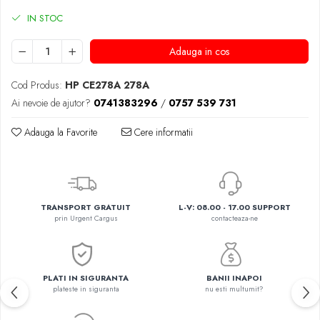
IN STOC
Adauga in cos
Cod Produs:
HP CE278A 278A
Ai nevoie de ajutor?
0741383296
/
0757 539 731
Adauga la Favorite
Cere informatii
TRANSPORT GRATUIT
L-V: 08.00 - 17.00 SUPPORT
prin Urgent Cargus
contacteaza-ne
PLATI IN SIGURANTA
BANII INAPOI
plateste in siguranta
nu esti multumit?