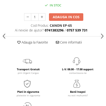
IN STOC
ADAUGA IN COS
Cod Produs:
CANON EP-65
Ai nevoie de ajutor?
0741383296
/
0757 539 731
Adauga la Favorite
Cere informatii
Transport Gratuit
L-V: 08.00 - 17.00 support
prin Urgent Cargus
contacteaza-ne
Plati in siguranta
Banii Inapoi
plateste in siguranta
nu esti multumit?