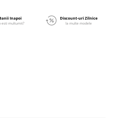
Banii Inapoi
Discount-uri Zilnice
 esti multumit?
la multe modele