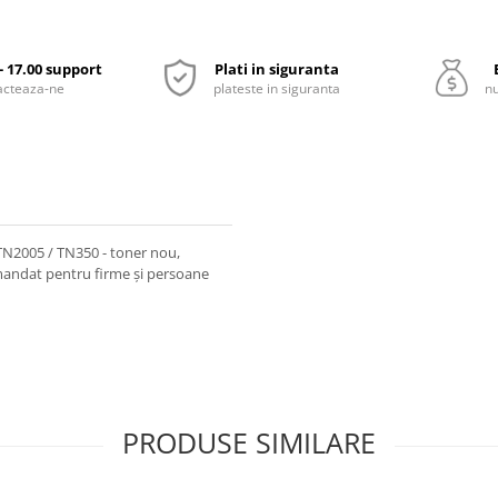
 - 17.00 support
Plati in siguranta
acteaza-ne
plateste in siguranta
nu
TN2005 / TN350 - toner nou,
comandat pentru firme și persoane
PRODUSE SIMILARE