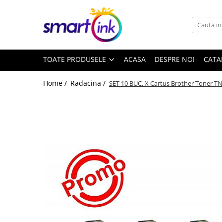
Toate Produsele
Consumabile
TOATE PRODUSELE
ACASA
DESPRE NOI
CATA
Cartuse si tonere
Pentru firme
Home /
Radacina /
SET 10 BUC. X Cartus Brother Toner 