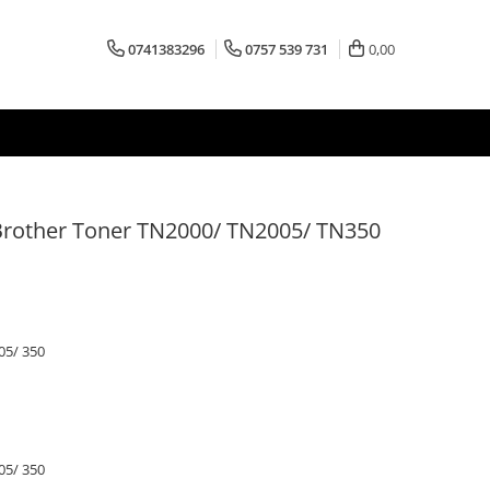
0741383296
0757 539 731
0,00
Brother Toner TN2000/ TN2005/ TN350
5/ 350
5/ 350