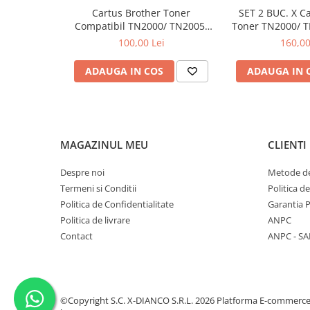
Cartus Brother Toner
SET 2 BUC. X C
Compatibil TN2000/ TN2005/
Toner TN2000/ 
TN350
100,00 Lei
160,00
ADAUGA IN COS
ADAUGA IN 
MAGAZINUL MEU
CLIENTI
Despre noi
Metode de
Termeni si Conditii
Politica d
Politica de Confidentialitate
Garantia 
Politica de livrare
ANPC
Contact
ANPC - SA
©Copyright S.C. X-DIANCO S.R.L. 2026
Platforma E-commerc