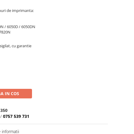
puri de imprimanta:
70N / 6050D / 6050DN
 7820N
igilat, cu garantie
A IN COS
 350
/
0757 539 731
informatii