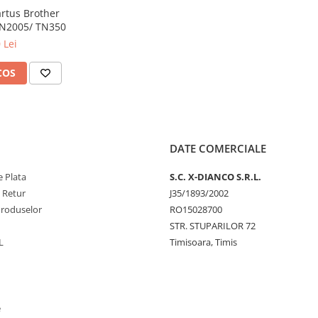
artus Brother
TN2005/ TN350
 Lei
COS
DATE COMERCIALE
 Plata
S.C. X-DIANCO S.R.L.
e Retur
J35/1893/2002
Produselor
RO15028700
STR. STUPARILOR 72
L
Timisoara, Timis
e