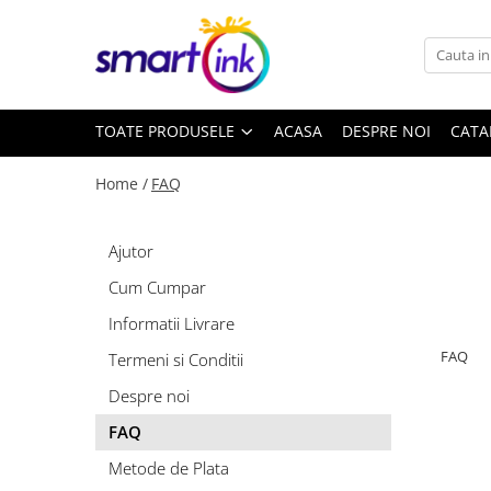
Toate Produsele
Consumabile
TOATE PRODUSELE
ACASA
DESPRE NOI
CATA
Cartuse si tonere
Pentru firme
Home /
FAQ
Ajutor
Cum Cumpar
Informatii Livrare
FAQ
Termeni si Conditii
Despre noi
FAQ
Metode de Plata