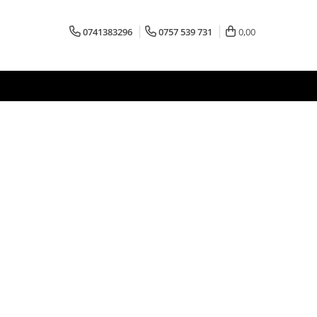
0741383296
0757 539 731
0,00