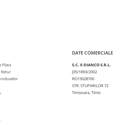
DATE COMERCIALE
 Plata
S.C. X-DIANCO S.R.L.
e Retur
J35/1893/2002
Produselor
RO15028700
STR. STUPARILOR 72
L
Timisoara, Timis
e