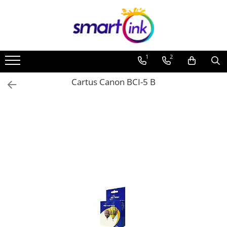
Toate Produsele
Consumabile
1
2
Cartuse si tonere
Pentru firme
Cartus Canon BCI-5 B