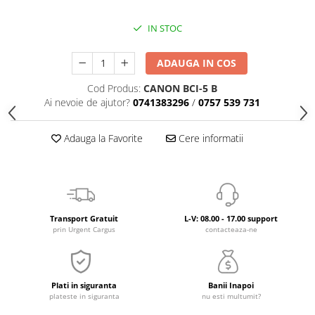
IN STOC
ADAUGA IN COS
Cod Produs:
CANON BCI-5 B
Ai nevoie de ajutor?
0741383296
/
0757 539 731
Adauga la Favorite
Cere informatii
Transport Gratuit
L-V: 08.00 - 17.00 support
prin Urgent Cargus
contacteaza-ne
Plati in siguranta
Banii Inapoi
plateste in siguranta
nu esti multumit?