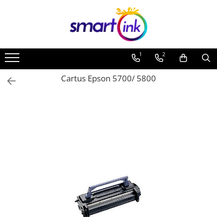
Toate Produsele
Consumabile
1
2
Cartuse si tonere
Pentru firme
Cartus Epson 5700/ 5800