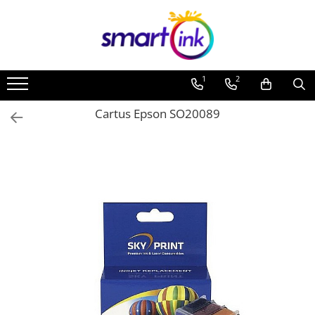
1
2
Cartus Epson SO20089