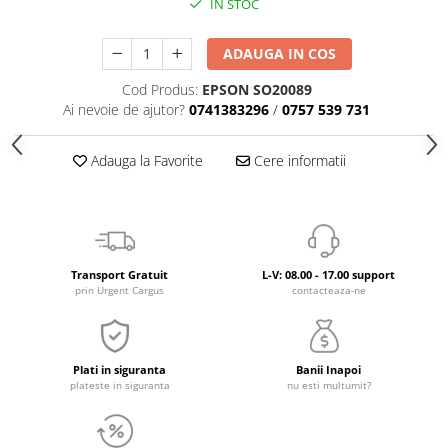
IN STOC
ADAUGA IN COS
Cod Produs:
EPSON SO20089
Ai nevoie de ajutor?
0741383296
/
0757 539 731
Adauga la Favorite
Cere informatii
Transport Gratuit
L-V: 08.00 - 17.00 support
prin Urgent Cargus
contacteaza-ne
Plati in siguranta
Banii Inapoi
plateste in siguranta
nu esti multumit?