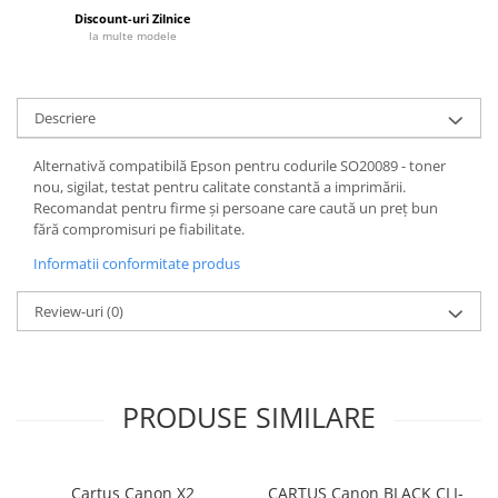
Discount-uri Zilnice
la multe modele
Descriere
Alternativă compatibilă Epson pentru codurile SO20089 - toner
nou, sigilat, testat pentru calitate constantă a imprimării.
Recomandat pentru firme și persoane care caută un preț bun
fără compromisuri pe fiabilitate.
Informatii conformitate produs
Review-uri
(0)
PRODUSE SIMILARE
Cartus Canon X2
CARTUS Canon BLACK CLI-