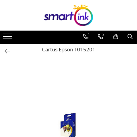
Toate Produsele
Consumabile
1
2
Cartuse si tonere
Pentru firme
Cartus Epson T015201