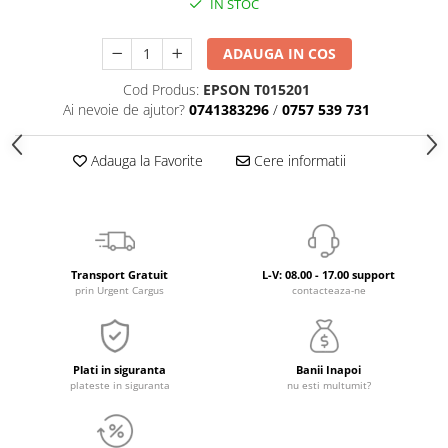
IN STOC
ADAUGA IN COS
Cod Produs:
EPSON T015201
Ai nevoie de ajutor?
0741383296
/
0757 539 731
Adauga la Favorite
Cere informatii
Transport Gratuit
L-V: 08.00 - 17.00 support
prin Urgent Cargus
contacteaza-ne
Plati in siguranta
Banii Inapoi
plateste in siguranta
nu esti multumit?