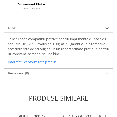
Discount-uri Zilnice
la multe modele
Descriere
Toner Epson compatibil, potrivit pentru imprimantele Epson cu
codurile T015201. Produs nou, sigilat, cu garanție - o alternativă
accesibilă față de cel original, la un raport calitate-preț bun pentru
uz constant, personal sau de birou.
Informatii conformitate produs
Review-uri
(0)
PRODUSE SIMILARE
Cartus Canon X2
CARTUS Canon BLACK CLI-