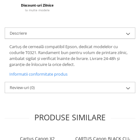
Discount-uri Zilnice
la multe modele
Descriere
Cartuș de cerneală compatibil Epson, dedicat modelelor cu
codurile T0321. Randament bun pentru volum de printare zilnic,
ambalat sigilat și verificat înainte de livrare. Livrare 24-48h și
garanție de înlocuire la orice defect.
Informatii conformitate produs
Review-uri
(0)
PRODUSE SIMILARE
Cartus Canon X2
CARTUS Canon BLACK CLI-