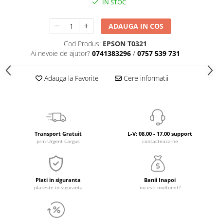
IN STOC
ADAUGA IN COS
Cod Produs:
EPSON T0321
Ai nevoie de ajutor?
0741383296
/
0757 539 731
Adauga la Favorite
Cere informatii
Transport Gratuit
L-V: 08.00 - 17.00 support
prin Urgent Cargus
contacteaza-ne
Plati in siguranta
Banii Inapoi
plateste in siguranta
nu esti multumit?