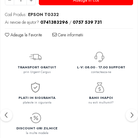
Adauga in cos
Cod Produs:
EPSON T0332
Ai nevoie de ajutor?
0741383296
/
0757 539 731
Adauga la Favorite
Cere informatii
TRANSPORT GRATUIT
L-V: 08.00 - 17.00 SUPPORT
prin Urgent Cargus
contacteaza-ne
PLATI IN SIGURANTA
BANII INAPOI
plateste in siguranta
nu esti multumit?
DISCOUNT-URI ZILNICE
la multe modele