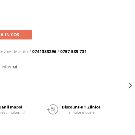
A IN COS
nevoie de ajutor?
0741383296
/
0757 539 731
informatii
Banii Inapoi
Discount-uri Zilnice
 esti multumit?
la multe modele