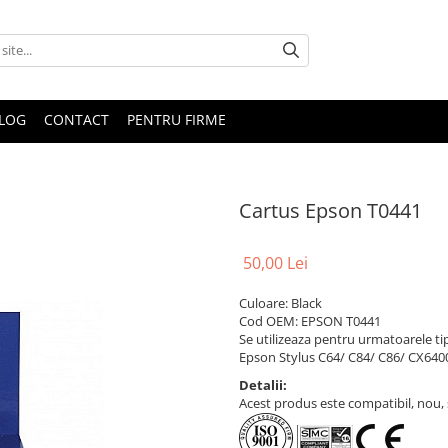
LOG
CONTACT
PENTRU FIRME
Cartus Epson T0441
50,00 Lei
Culoare: Black
Cod OEM: EPSON T0441
Se utilizeaza pentru urmatoarele ti
Epson Stylus C64/ C84/ C86/ CX640
Detalii:
Acest produs este compatibil, nou, s