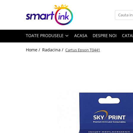
Toate Produsele
Consumabile
TOATE PRODUSELE
ACASA
DESPRE NOI
CATA
Cartuse si tonere
Pentru firme
Home /
Radacina /
Cartus Epson T0441