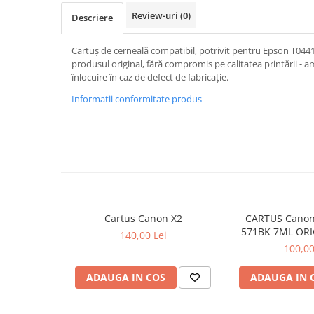
Review-uri
(0)
Descriere
Cartuș de cerneală compatibil, potrivit pentru Epson T0441
produsul original, fără compromis pe calitatea printării - am
înlocuire în caz de defect de fabricație.
Informatii conformitate produs
Cartus Canon X2
CARTUS Canon
571BK 7ML ORI
140,00 Lei
MG68
100,00
ADAUGA IN COS
ADAUGA IN 