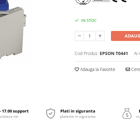
IN STOC
ADAUG
Cod Produs:
EPSON T0441
Ai 
Adauga la Favorite
Cere 
 - 17.00 support
Plati in siguranta
acteaza-ne
plateste in siguranta
nu