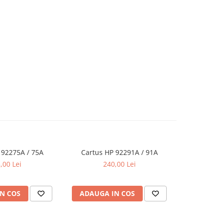
 92275A / 75A
Cartus HP 92291A / 91A
Cartus
,00 Lei
240,00 Lei
N COS
ADAUGA IN COS
ADAUG