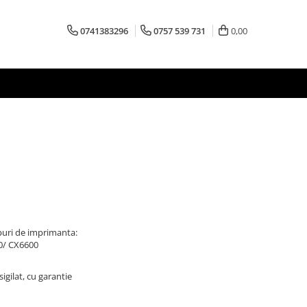
0741383296
0757 539 731
0,00
puri de imprimanta:
0/ CX6600
igilat, cu garantie