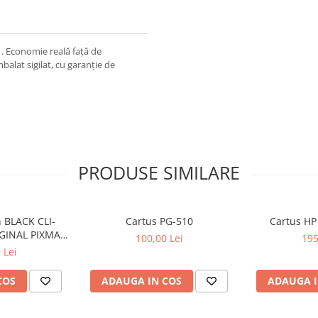
. Economie reală față de
balat sigilat, cu garanție de
PRODUSE SIMILARE
 BLACK CLI-
Cartus PG-510
Cartus HP
GINAL PIXMA
100,00 Lei
195
50
 Lei
COS
ADAUGA IN COS
ADAUGA I