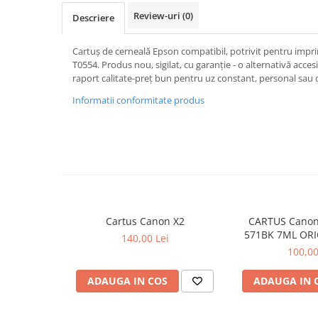
Review-uri
(0)
Descriere
Cartuș de cerneală Epson compatibil, potrivit pentru impr
T0554. Produs nou, sigilat, cu garanție - o alternativă accesib
raport calitate-preț bun pentru uz constant, personal sau 
Informatii conformitate produs
Cartus Canon X2
CARTUS Canon
571BK 7ML ORI
140,00 Lei
MG68
100,00
ADAUGA IN COS
ADAUGA IN 