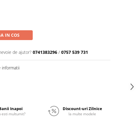
A IN COS
nevoie de ajutor?
0741383296
/
0757 539 731
informatii
Banii Inapoi
Discount-uri Zilnice
 esti multumit?
la multe modele