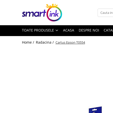
Toate Produsele
Consumabile
TOATE PRODUSELE
ACASA
DESPRE NOI
CATA
Cartuse si tonere
Pentru firme
Home /
Radacina /
Cartus Epson T0554