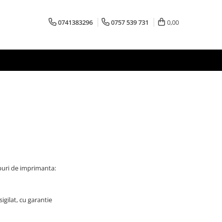
0741383296
0757 539 731
0,00
puri de imprimanta:
igilat, cu garantie