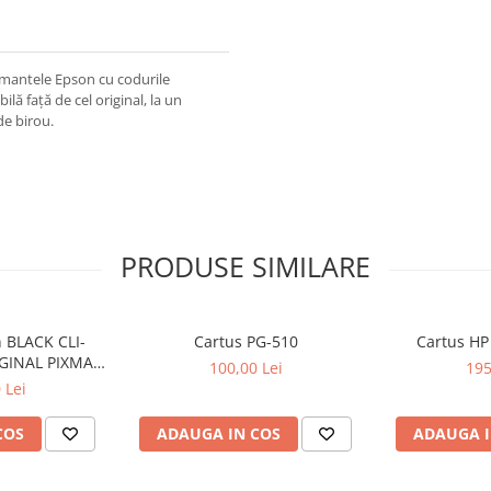
imantele Epson cu codurile
ilă față de cel original, la un
de birou.
PRODUSE SIMILARE
 BLACK CLI-
Cartus PG-510
Cartus HP
GINAL PIXMA
100,00 Lei
195
50
 Lei
COS
ADAUGA IN COS
ADAUGA I