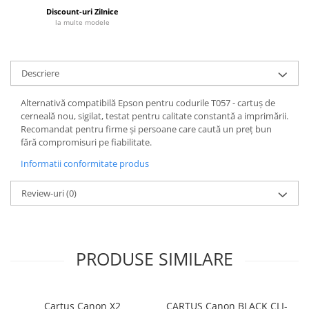
Discount-uri Zilnice
la multe modele
Descriere
Alternativă compatibilă Epson pentru codurile T057 - cartuș de
cerneală nou, sigilat, testat pentru calitate constantă a imprimării.
Recomandat pentru firme și persoane care caută un preț bun
fără compromisuri pe fiabilitate.
Informatii conformitate produs
Review-uri
(0)
PRODUSE SIMILARE
Cartus Canon X2
CARTUS Canon BLACK CLI-