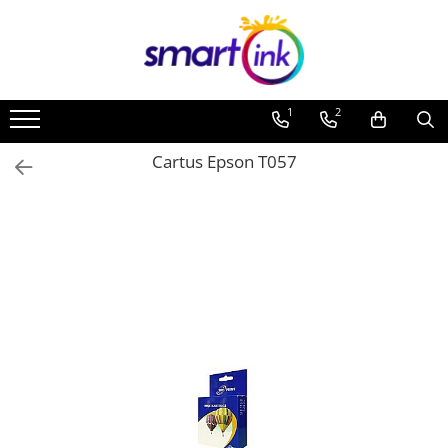
Toate Produsele
Consumabile
1
2
Cartuse si tonere
Pentru firme
Cartus Epson T057