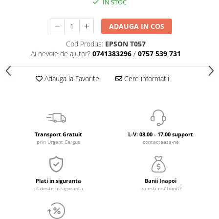
IN STOC
ADAUGA IN COS
Cod Produs:
EPSON T057
Ai nevoie de ajutor?
0741383296
/
0757 539 731
Adauga la Favorite
Cere informatii
Transport Gratuit
L-V: 08.00 - 17.00 support
prin Urgent Cargus
contacteaza-ne
Plati in siguranta
Banii Inapoi
plateste in siguranta
nu esti multumit?