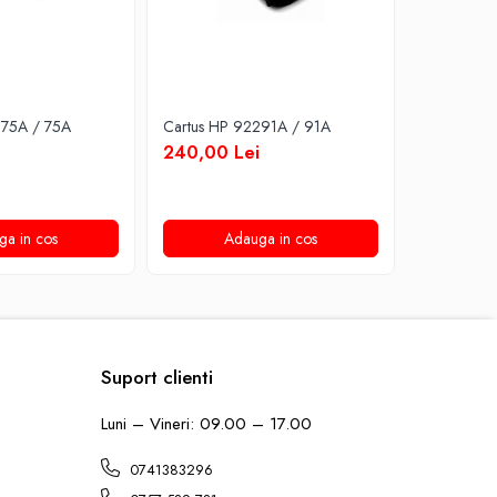
275A / 75A
Cartus HP 92291A / 91A
Cartus HP
240,00 Lei
200,00 
ga in cos
Adauga in cos
A
Suport clienti
Luni – Vineri: 09.00 – 17.00
0741383296