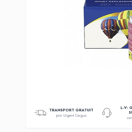
L-V: 
TRANSPORT GRATUIT
S
prin Urgent Cargus
con