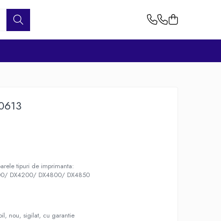
T0613
arele tipuri de imprimanta:
00/ DX4200/ DX4800/ DX4850
l, nou, sigilat, cu garantie