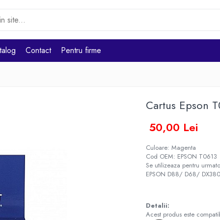
talog
Contact
Pentru firme
Cartus Epson 
50,00 Lei
Culoare: Magenta
Cod OEM: EPSON T0613
Se utilizeaza pentru urmato
EPSON D88/ D68/ DX38
Detalii:
Acest produs este compatibi