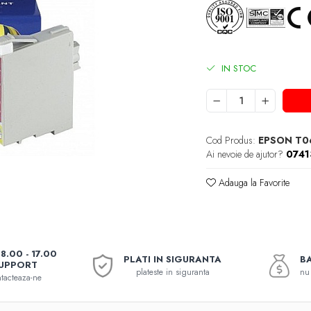
IN STOC
Cod Produs:
EPSON T0
Ai nevoie de ajutor?
074
Adauga la Favorite
08.00 - 17.00
PLATI IN SIGURANTA
BA
UPPORT
plateste in siguranta
nu 
tacteaza-ne