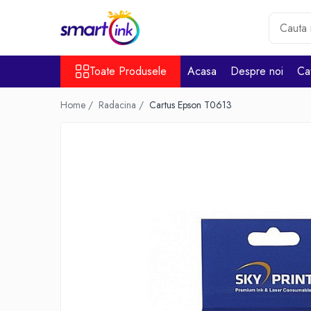
Toate Produsele
Toate Produsele
Acasa
Despre noi
Ca
Consumabile
Cartuse si tonere
Home /
Radacina /
Cartus Epson T0613
Pentru firme