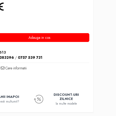
Adauga in cos
613
1383296
/
0757 539 731
Cere informatii
DISCOUNT-URI
NII INAPOI
ZILNICE
esti multumit?
la multe modele