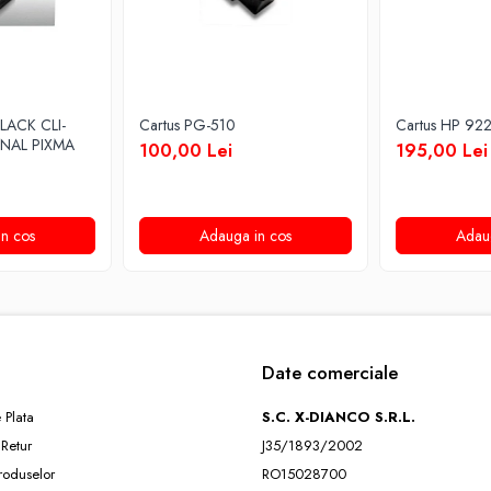
LACK CLI-
Cartus PG-510
Cartus HP 92
INAL PIXMA
100,00 Lei
195,00 Lei
n cos
Adauga in cos
Adau
Date comerciale
 Plata
S.C. X-DIANCO S.R.L.
 Retur
J35/1893/2002
roduselor
RO15028700