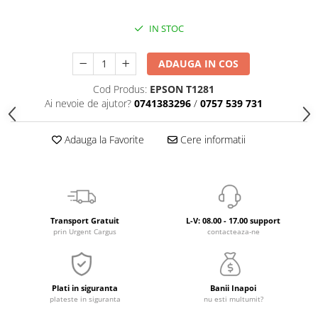
IN STOC
ADAUGA IN COS
Cod Produs:
EPSON T1281
Ai nevoie de ajutor?
0741383296
/
0757 539 731
Adauga la Favorite
Cere informatii
Transport Gratuit
L-V: 08.00 - 17.00 support
prin Urgent Cargus
contacteaza-ne
Plati in siguranta
Banii Inapoi
plateste in siguranta
nu esti multumit?