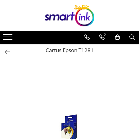
Toate Produsele
Consumabile
1
2
Cartuse si tonere
Pentru firme
Cartus Epson T1281