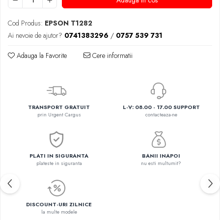
Adauga in cos
Cod Produs:
EPSON T1282
Ai nevoie de ajutor?
0741383296
/
0757 539 731
Adauga la Favorite
Cere informatii
TRANSPORT GRATUIT
L-V: 08.00 - 17.00 SUPPORT
prin Urgent Cargus
contacteaza-ne
PLATI IN SIGURANTA
BANII INAPOI
plateste in siguranta
nu esti multumit?
DISCOUNT-URI ZILNICE
la multe modele