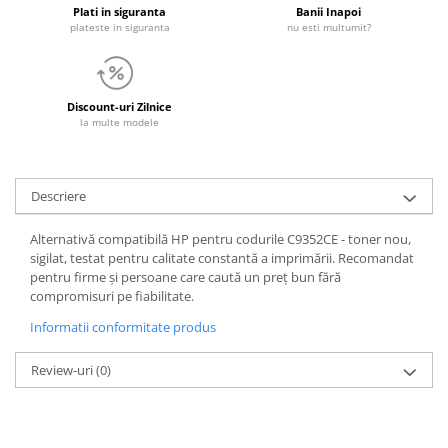
Plati in siguranta
Banii Inapoi
plateste in siguranta
nu esti multumit?
Discount-uri Zilnice
la multe modele
Descriere
Alternativă compatibilă HP pentru codurile C9352CE - toner nou,
sigilat, testat pentru calitate constantă a imprimării. Recomandat
pentru firme și persoane care caută un preț bun fără
compromisuri pe fiabilitate.
Informatii conformitate produs
Review-uri
(0)