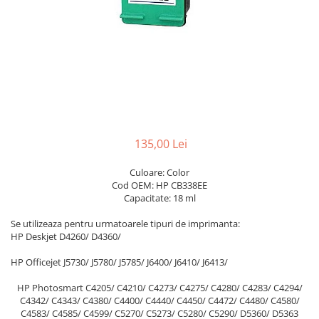
135,00 Lei
Culoare: Color
Cod OEM: HP CB338EE
Capacitate: 18 ml
Se utilizeaza pentru urmatoarele tipuri de imprimanta:
HP Deskjet D4260/ D4360/
HP Officejet J5730/ J5780/ J5785/ J6400/ J6410/ J6413/
HP Photosmart C4205/ C4210/ C4273/ C4275/ C4280/ C4283/ C4294/
C4342/ C4343/ C4380/ C4400/ C4440/ C4450/ C4472/ C4480/ C4580/
C4583/ C4585/ C4599/ C5270/ C5273/ C5280/ C5290/ D5360/ D5363