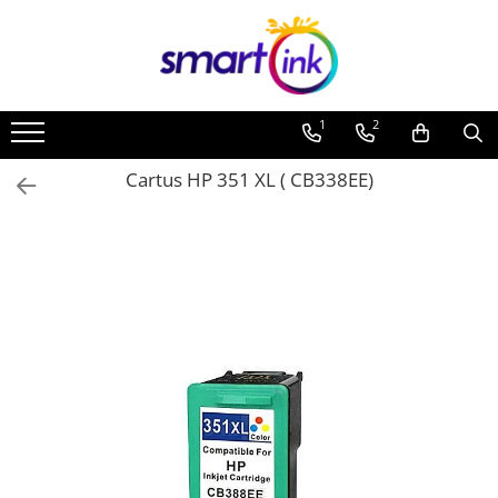
Toate Produsele
Consumabile
1
2
Cartuse si tonere
Pentru firme
Cartus HP 351 XL ( CB338EE)