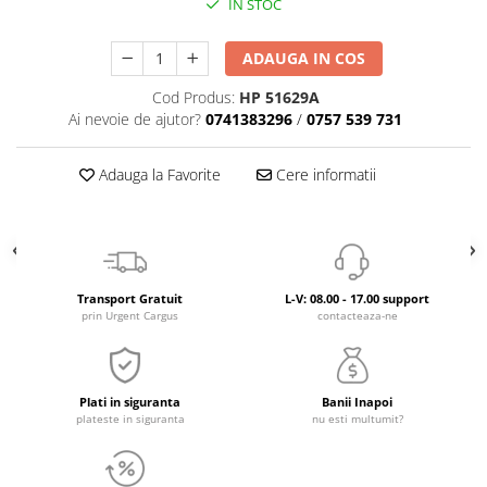
IN STOC
ADAUGA IN COS
Cod Produs:
HP 51629A
Ai nevoie de ajutor?
0741383296
/
0757 539 731
Adauga la Favorite
Cere informatii
Transport Gratuit
L-V: 08.00 - 17.00 support
prin Urgent Cargus
contacteaza-ne
Plati in siguranta
Banii Inapoi
plateste in siguranta
nu esti multumit?