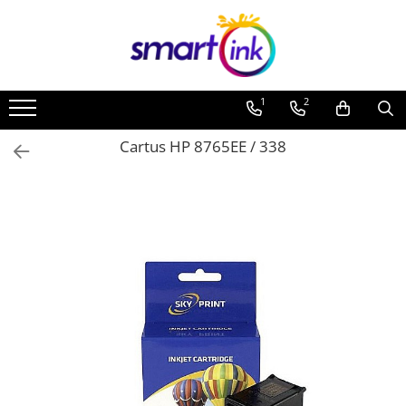
Toate Produsele
Consumabile
1
2
Cartuse si tonere
Pentru firme
Cartus HP 8765EE / 338