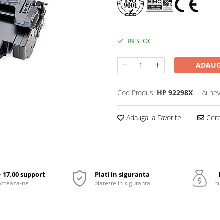
IN STOC
ADAUG
Cod Produs:
HP 92298X
Ai nev
Adauga la Favorite
Cere 
 - 17.00 support
Plati in siguranta
acteaza-ne
plateste in siguranta
nu