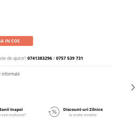
A IN COS
oie de ajutor?
0741383296
/
0757 539 731
informatii
Banii Inapoi
Discount-uri Zilnice
 esti multumit?
la multe modele