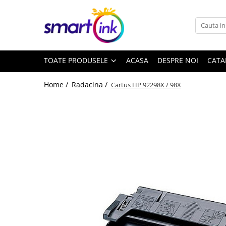
Toate Produsele
Consumabile
TOATE PRODUSELE
ACASA
DESPRE NOI
CATA
Cartuse si tonere
Pentru firme
Home /
Radacina /
Cartus HP 92298X / 98X