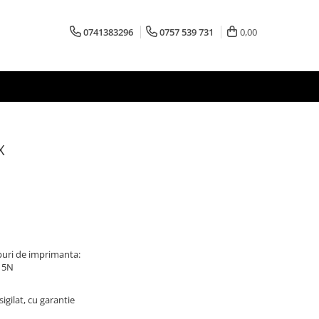
0741383296
0757 539 731
0,00
X
puri de imprimanta:
/ 5N
igilat, cu garantie