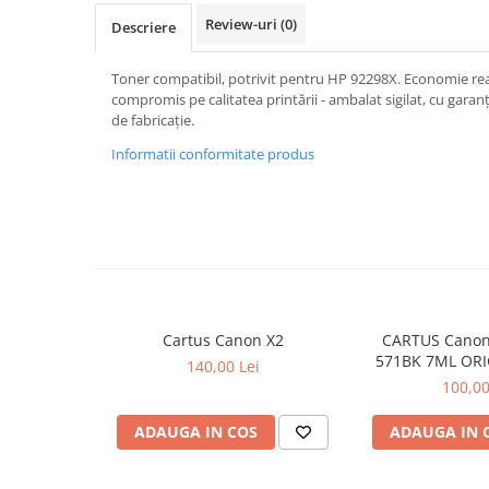
Review-uri
(0)
Descriere
Toner compatibil, potrivit pentru HP 92298X. Economie real
compromis pe calitatea printării - ambalat sigilat, cu garanț
de fabricație.
Informatii conformitate produs
Cartus Canon X2
CARTUS Canon
571BK 7ML ORI
140,00 Lei
MG68
100,00
ADAUGA IN COS
ADAUGA IN 