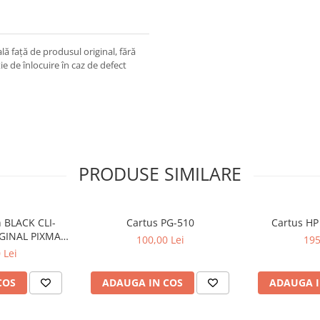
ă față de produsul original, fără
ie de înlocuire în caz de defect
PRODUSE SIMILARE
 BLACK CLI-
Cartus PG-510
Cartus HP
GINAL PIXMA
100,00 Lei
195
50
 Lei
COS
ADAUGA IN COS
ADAUGA I