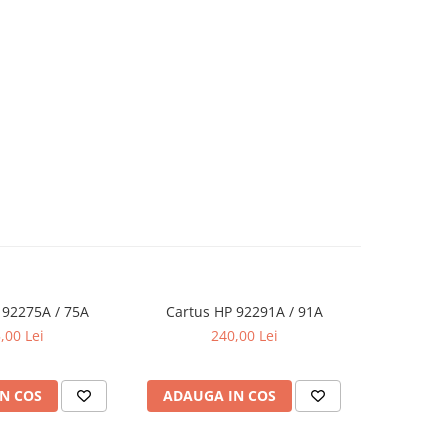
 92275A / 75A
Cartus HP 92291A / 91A
Cartus
,00 Lei
240,00 Lei
N COS
ADAUGA IN COS
ADAUG