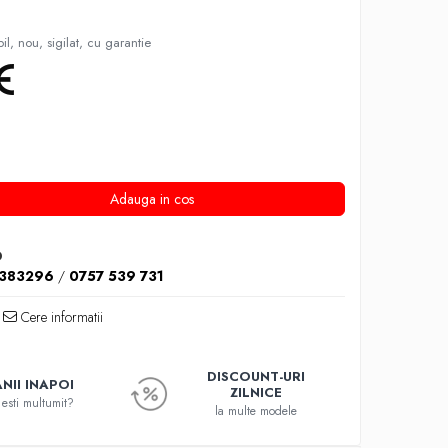
l, nou, sigilat, cu garantie
Adauga in cos
D
1383296
/
0757 539 731
Cere informatii
DISCOUNT-URI
NII INAPOI
ZILNICE
esti multumit?
la multe modele