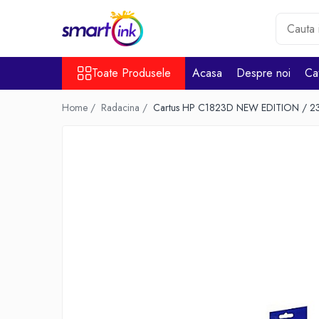
Toate Produsele
Toate Produsele
Acasa
Despre noi
Ca
Consumabile
Cartuse si tonere
Home /
Radacina /
Cartus HP C1823D NEW EDITION / 2
Pentru firme