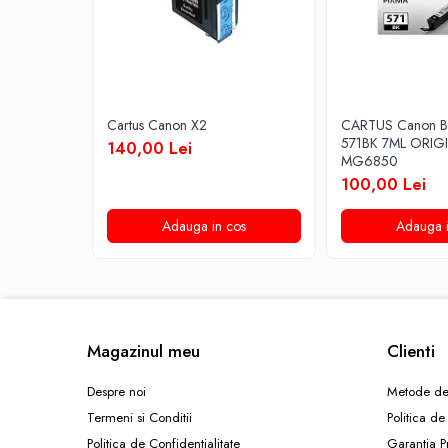
Cartus Canon X2
CARTUS Canon B
571BK 7ML ORIG
140,00 Lei
MG6850
100,00 Lei
Adauga in cos
Adauga i
Magazinul meu
Clienti
Despre noi
Metode de
Termeni si Conditii
Politica de
Politica de Confidentialitate
Garantia P