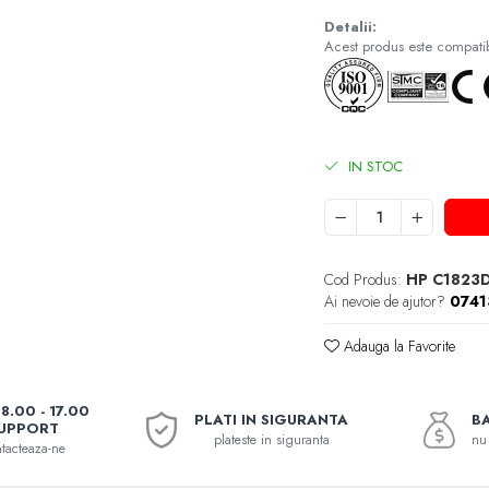
Detalii:
Acest produs este compatibi
IN STOC
Cod Produs:
HP C1823
Ai nevoie de ajutor?
074
Adauga la Favorite
08.00 - 17.00
PLATI IN SIGURANTA
BA
UPPORT
plateste in siguranta
nu 
tacteaza-ne