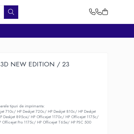
823D NEW EDITION / 23
arele tipuri de imprimanta:
jet 710c/ HP Deskjet 720c/ HP Deskjet 810c/ HP Deskjet
 Deskjet 895cxi/ HP Officejet 1170c/ HP Officejet 1175c/
P Officejet Pro 1175c/ HP Officejet T65xi/ HP PSC 500