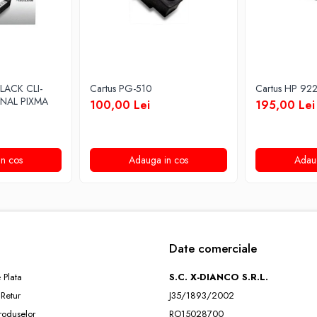
LACK CLI-
Cartus PG-510
Cartus HP 92
INAL PIXMA
100,00 Lei
195,00 Lei
n cos
Adauga in cos
Adau
Date comerciale
 Plata
S.C. X-DIANCO S.R.L.
 Retur
J35/1893/2002
roduselor
RO15028700