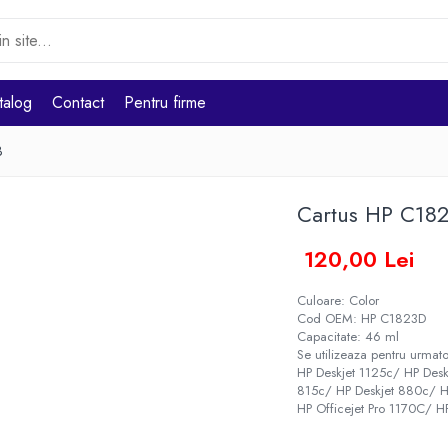
talog
Contact
Pentru firme
3
Cartus HP C1
120,00 Lei
Culoare: Color
Cod OEM: HP C1823D
Capacitate: 46 ml
Se utilizeaza pentru urmato
HP Deskjet 1125c/ HP Desk
815c/ HP Deskjet 880c/ HP
HP Officejet Pro 1170C/ H