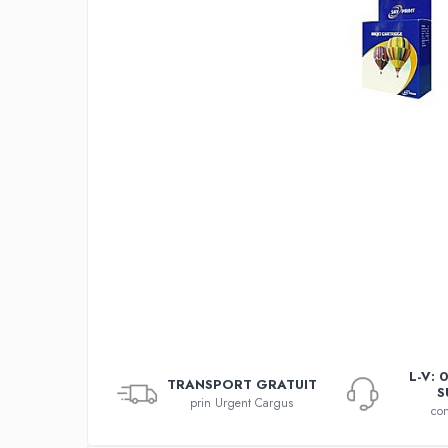
L-V: 
TRANSPORT GRATUIT
S
prin Urgent Cargus
con