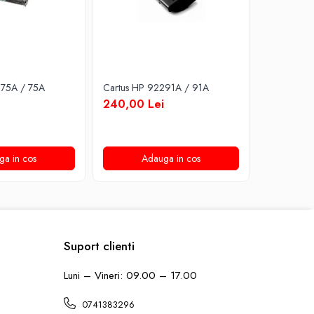
275A / 75A
Cartus HP 92291A / 91A
Cartus HP
240,00 Lei
200,00 
ga in cos
Adauga in cos
A
Suport clienti
Luni – Vineri: 09.00 – 17.00
0741383296