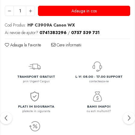
Adauga in cos
Cod Produs:
HP C3909A Canon WX
Ai nevoie de ajutor?
0741383296
/
0757 539 731
Adauga la Favorite
Cere informatii
TRANSPORT GRATUIT
L-V: 08.00 - 17.00 SUPPORT
prin Urgent Cargus
contacteaza-ne
PLATI IN SIGURANTA
BANII INAPOI
plateste in siguranta
nu esti multumit?