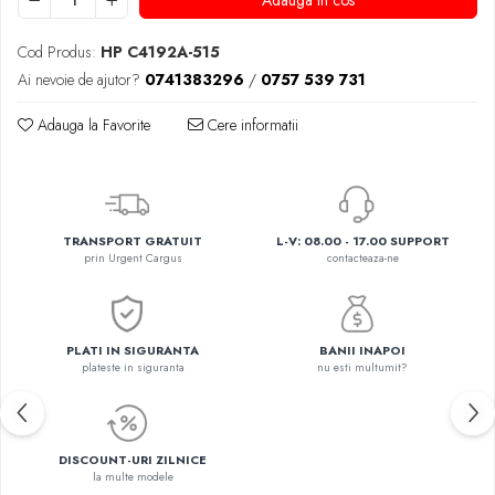
Adauga in cos
Cod Produs:
HP C4192A-515
Ai nevoie de ajutor?
0741383296
/
0757 539 731
Adauga la Favorite
Cere informatii
TRANSPORT GRATUIT
L-V: 08.00 - 17.00 SUPPORT
prin Urgent Cargus
contacteaza-ne
PLATI IN SIGURANTA
BANII INAPOI
plateste in siguranta
nu esti multumit?
DISCOUNT-URI ZILNICE
la multe modele