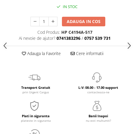
IN STOC
ADAUGA IN COS
Cod Produs:
HP C4194A-517
Ai nevoie de ajutor?
0741383296
/
0757 539 731
Adauga la Favorite
Cere informatii
Transport Gratuit
L-V: 08.00 - 17.00 support
prin Urgent Cargus
contacteaza-ne
Plati in siguranta
Banii Inapoi
plateste in siguranta
nu esti multumit?