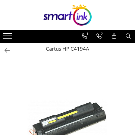
Toate Produsele
Consumabile
1
2
Cartuse si tonere
Pentru firme
Cartus HP C4194A