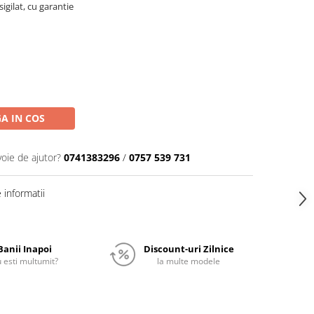
igilat, cu garantie
A IN COS
voie de ajutor?
0741383296
/
0757 539 731
informatii
Banii Inapoi
Discount-uri Zilnice
 esti multumit?
la multe modele