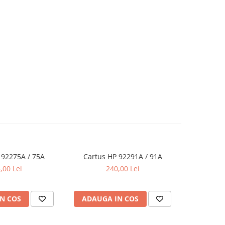
 92275A / 75A
Cartus HP 92291A / 91A
Cartus
,00 Lei
240,00 Lei
N COS
ADAUGA IN COS
ADAUG