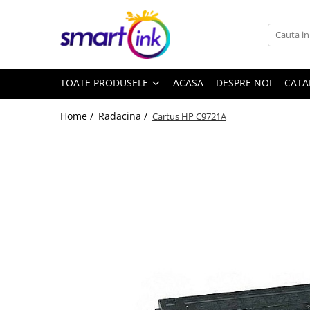
Toate Produsele
Consumabile
TOATE PRODUSELE
ACASA
DESPRE NOI
CATA
Cartuse si tonere
Pentru firme
Home /
Radacina /
Cartus HP C9721A