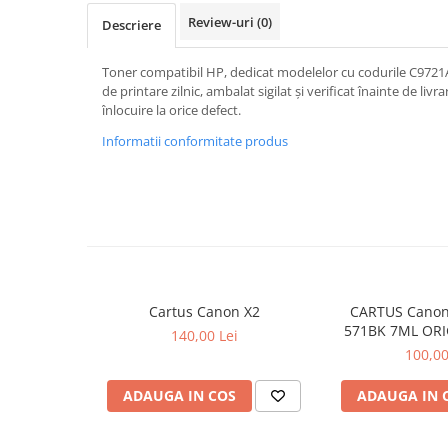
Review-uri
(0)
Descriere
Toner compatibil HP, dedicat modelelor cu codurile C97
de printare zilnic, ambalat sigilat și verificat înainte de livr
înlocuire la orice defect.
Informatii conformitate produs
Cartus Canon X2
CARTUS Canon
571BK 7ML ORI
140,00 Lei
MG68
100,00
ADAUGA IN COS
ADAUGA IN 