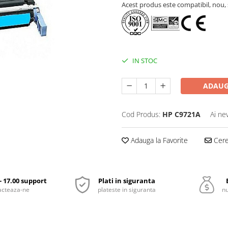
Acest produs este compatibil, nou, s
IN STOC
ADAUG
Cod Produs:
HP C9721A
Ai ne
Adauga la Favorite
Cere 
 - 17.00 support
Plati in siguranta
acteaza-ne
plateste in siguranta
nu