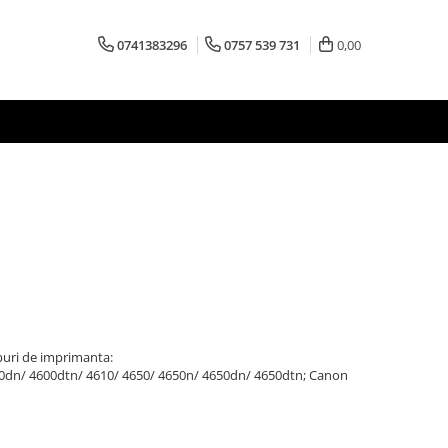
0741383296
0757 539 731
0,00
puri de imprimanta:
00dn/ 4600dtn/ 4610/ 4650/ 4650n/ 4650dn/ 4650dtn; Canon