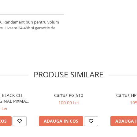
21A. Randament bun pentru volum
are. Livrare 24-48h și garanție de
PRODUSE SIMILARE
 BLACK CLI-
Cartus PG-510
Cartus HP
GINAL PIXMA
100,00 Lei
195
50
 Lei
COS
ADAUGA IN COS
ADAUGA I