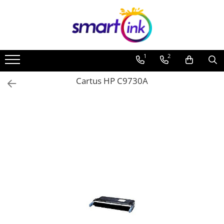
Toate Produsele
Consumabile
1
2
Cartuse si tonere
Pentru firme
Cartus HP C9730A