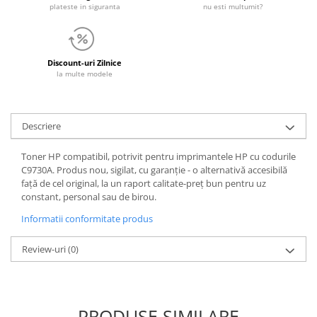
plateste in siguranta
nu esti multumit?
Discount-uri Zilnice
la multe modele
Descriere
Toner HP compatibil, potrivit pentru imprimantele HP cu codurile
C9730A. Produs nou, sigilat, cu garanție - o alternativă accesibilă
față de cel original, la un raport calitate-preț bun pentru uz
constant, personal sau de birou.
Informatii conformitate produs
Review-uri
(0)
PRODUSE SIMILARE