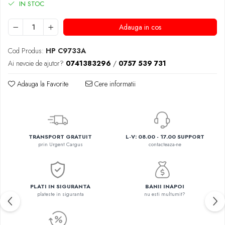
IN STOC
Adauga in cos
Cod Produs:
HP C9733A
Ai nevoie de ajutor?
0741383296
/
0757 539 731
Adauga la Favorite
Cere informatii
TRANSPORT GRATUIT
L-V: 08.00 - 17.00 SUPPORT
prin Urgent Cargus
contacteaza-ne
PLATI IN SIGURANTA
BANII INAPOI
plateste in siguranta
nu esti multumit?