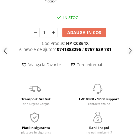
IN STOC
ADAUGA IN COS
Cod Produs:
HP CC364X
Ai nevoie de ajutor?
0741383296
/
0757 539 731
Adauga la Favorite
Cere informatii
Transport Gratuit
L-V: 08.00 - 17.00 support
prin Urgent Cargus
contacteaza-ne
Plati in siguranta
Banii Inapoi
plateste in siguranta
nu esti multumit?