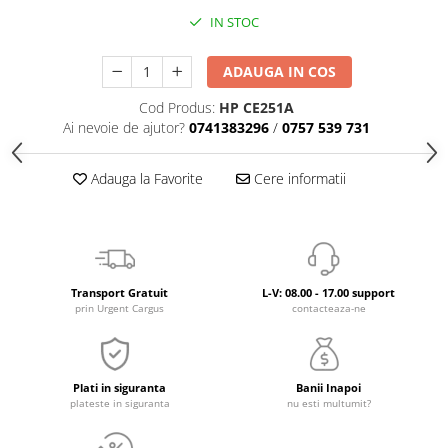
IN STOC
ADAUGA IN COS
Cod Produs:
HP CE251A
Ai nevoie de ajutor?
0741383296
/
0757 539 731
Adauga la Favorite
Cere informatii
Transport Gratuit
L-V: 08.00 - 17.00 support
prin Urgent Cargus
contacteaza-ne
Plati in siguranta
Banii Inapoi
plateste in siguranta
nu esti multumit?