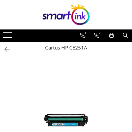
1
2
Cartus HP CE251A