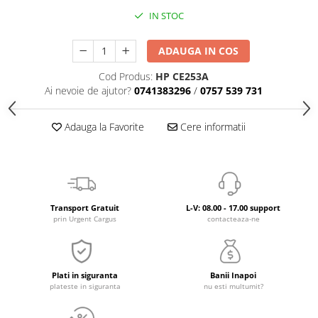
IN STOC
ADAUGA IN COS
Cod Produs:
HP CE253A
Ai nevoie de ajutor?
0741383296
/
0757 539 731
Adauga la Favorite
Cere informatii
Transport Gratuit
L-V: 08.00 - 17.00 support
prin Urgent Cargus
contacteaza-ne
Plati in siguranta
Banii Inapoi
plateste in siguranta
nu esti multumit?