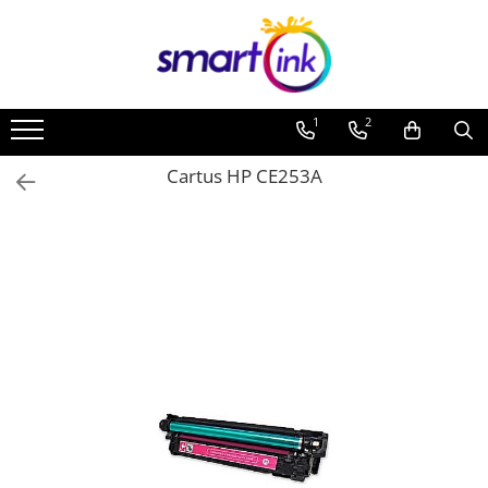
1
2
Cartus HP CE253A