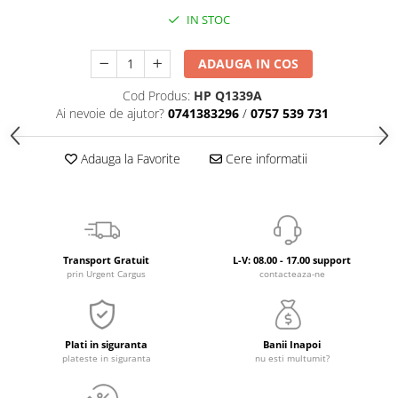
IN STOC
ADAUGA IN COS
Cod Produs:
HP Q1339A
Ai nevoie de ajutor?
0741383296
/
0757 539 731
Adauga la Favorite
Cere informatii
Transport Gratuit
L-V: 08.00 - 17.00 support
prin Urgent Cargus
contacteaza-ne
Plati in siguranta
Banii Inapoi
plateste in siguranta
nu esti multumit?