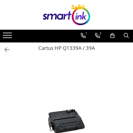
1
2
Cartus HP Q1339A / 39A