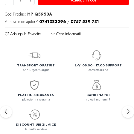
Adauga in cos
Cod Produs:
HP Q5953A
Ai nevoie de ajutor?
0741383296
/
0757 539 731
Adauga la Favorite
Cere informatii
TRANSPORT GRATUIT
L-V: 08.00 - 17.00 SUPPORT
prin Urgent Cargus
contacteaza-ne
PLATI IN SIGURANTA
BANII INAPOI
plateste in siguranta
nu esti multumit?
DISCOUNT-URI ZILNICE
la multe modele