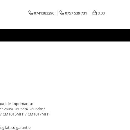
0741383296
0757 539 731
0,00
puri de imprimanta:
0n/ 2605/ 2605dn/ 2605dtn/
17/ CM1015MFP / CM1017MFP
igilat, cu garantie