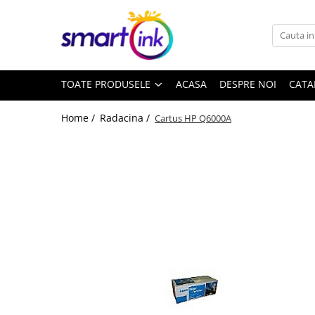
Toate Produsele
Consumabile
TOATE PRODUSELE
ACASA
DESPRE NOI
CATA
Cartuse si tonere
Pentru firme
Home /
Radacina /
Cartus HP Q6000A