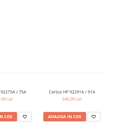
 92275A / 75A
Cartus HP 92291A / 91A
Cartus
,00 Lei
240,00 Lei
N COS
ADAUGA IN COS
ADAUG