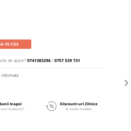
A IN COS
voie de ajutor?
0741383296
/
0757 539 731
informatii
Banii Inapoi
Discount-uri Zilnice
 esti multumit?
la multe modele