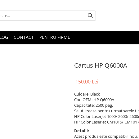
LOG
CONTACT
PENTRU FIRME
Cartus HP Q6000A
150,00 Lei
Culoare: Black
Cod OEM: HP Q6000A
Capacitate: 2500 pag.
Se utilizeaza pentru urmatoarele ti
HP Color LaserJet 1600/ 2600/ 260
HP Color LaserJet CM1015/ CM10
Detalii:
Acest produs este compatibil, nou, s