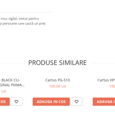
ou, sigilat, testat pentru
și persoane care caută un preț
PRODUSE SIMILARE
 BLACK CLI-
Cartus PG-510
Cartus HP
GINAL PIXMA
100,00 Lei
195
50
 Lei
COS
ADAUGA IN COS
ADAUGA I