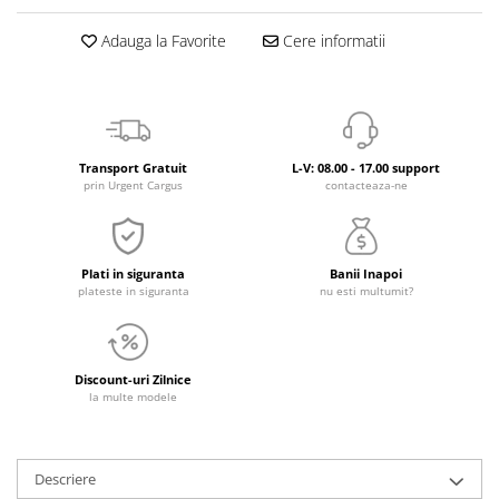
Adauga la Favorite
Cere informatii
Transport Gratuit
L-V: 08.00 - 17.00 support
prin Urgent Cargus
contacteaza-ne
Plati in siguranta
Banii Inapoi
plateste in siguranta
nu esti multumit?
Discount-uri Zilnice
la multe modele
Descriere