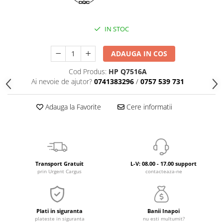
IN STOC
ADAUGA IN COS
Cod Produs:
HP Q7516A
Ai nevoie de ajutor?
0741383296
/
0757 539 731
Adauga la Favorite
Cere informatii
Transport Gratuit
L-V: 08.00 - 17.00 support
prin Urgent Cargus
contacteaza-ne
Plati in siguranta
Banii Inapoi
plateste in siguranta
nu esti multumit?