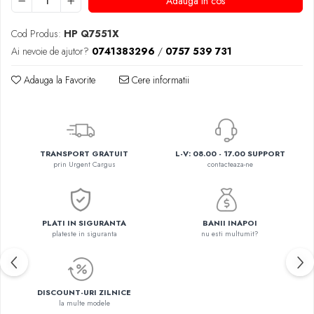
Adauga in cos
Cod Produs:
HP Q7551X
Ai nevoie de ajutor?
0741383296
/
0757 539 731
Adauga la Favorite
Cere informatii
TRANSPORT GRATUIT
L-V: 08.00 - 17.00 SUPPORT
prin Urgent Cargus
contacteaza-ne
PLATI IN SIGURANTA
BANII INAPOI
plateste in siguranta
nu esti multumit?
DISCOUNT-URI ZILNICE
la multe modele