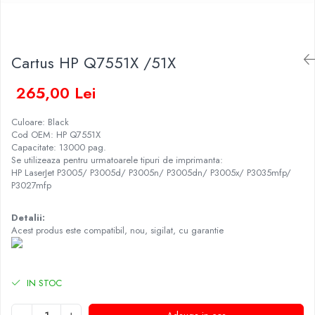
Cartus HP Q7551X /51X
265,00 Lei
Culoare: Black
Cod OEM: HP Q7551X
Capacitate: 13000 pag.
Se utilizeaza pentru urmatoarele tipuri de imprimanta:
HP LaserJet P3005/ P3005d/ P3005n/ P3005dn/ P3005x/ P3035mfp/
P3027mfp
Detalii:
Acest produs este compatibil, nou, sigilat, cu garantie
IN STOC