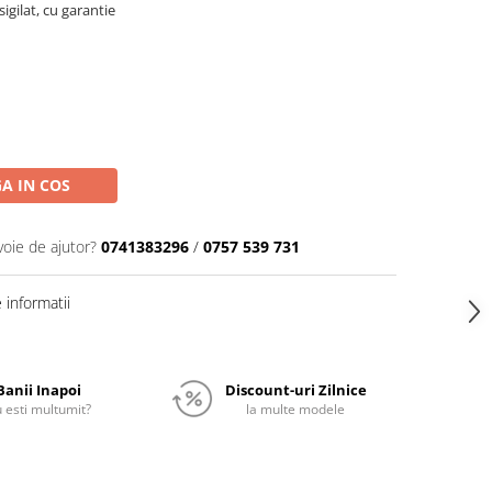
igilat, cu garantie
A IN COS
voie de ajutor?
0741383296
/
0757 539 731
informatii
Banii Inapoi
Discount-uri Zilnice
 esti multumit?
la multe modele