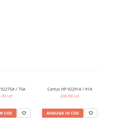
 92275A / 75A
Cartus HP 92291A / 91A
Cartus
,00 Lei
240,00 Lei
N COS
ADAUGA IN COS
ADAUG