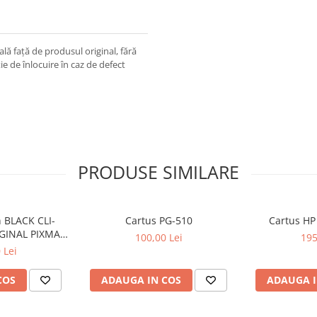
ă față de produsul original, fără
ie de înlocuire în caz de defect
PRODUSE SIMILARE
 BLACK CLI-
Cartus PG-510
Cartus HP
GINAL PIXMA
100,00 Lei
195
50
 Lei
COS
ADAUGA IN COS
ADAUGA I