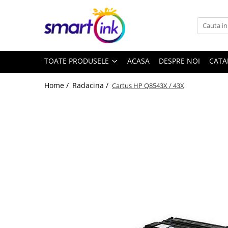
Toate Produsele
Consumabile
TOATE PRODUSELE
ACASA
DESPRE NOI
CATA
Cartuse si tonere
Pentru firme
Home /
Radacina /
Cartus HP Q8543X / 43X