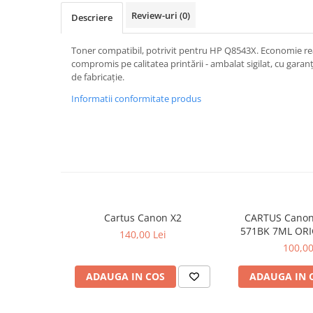
Review-uri
(0)
Descriere
Toner compatibil, potrivit pentru HP Q8543X. Economie real
compromis pe calitatea printării - ambalat sigilat, cu garanț
de fabricație.
Informatii conformitate produs
Cartus Canon X2
CARTUS Canon
571BK 7ML ORI
140,00 Lei
MG68
100,00
ADAUGA IN COS
ADAUGA IN 