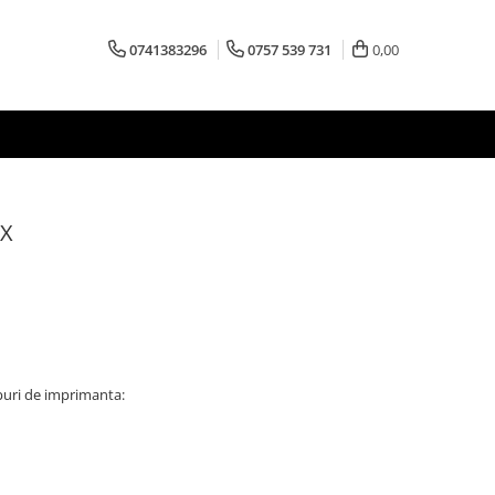
0741383296
0757 539 731
0,00
3X
puri de imprimanta: