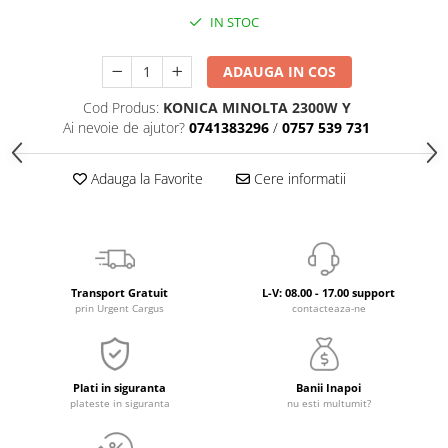
IN STOC
ADAUGA IN COS
Cod Produs:
KONICA MINOLTA 2300W Y
Ai nevoie de ajutor?
0741383296
/
0757 539 731
Adauga la Favorite
Cere informatii
Transport Gratuit
L-V: 08.00 - 17.00 support
prin Urgent Cargus
contacteaza-ne
Plati in siguranta
Banii Inapoi
plateste in siguranta
nu esti multumit?