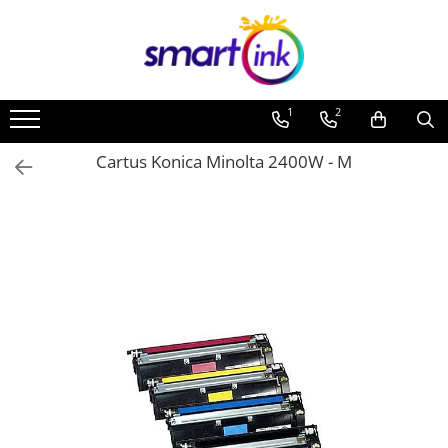
Toate Produsele
Consumabile
1
2
Cartuse si tonere
Pentru firme
Cartus Konica Minolta 2400W - M