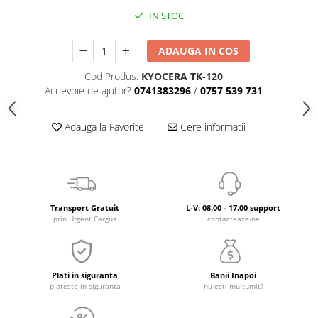
IN STOC
ADAUGA IN COS
Cod Produs:
KYOCERA TK-120
Ai nevoie de ajutor?
0741383296
/
0757 539 731
Adauga la Favorite
Cere informatii
Transport Gratuit
L-V: 08.00 - 17.00 support
prin Urgent Cargus
contacteaza-ne
Plati in siguranta
Banii Inapoi
plateste in siguranta
nu esti multumit?