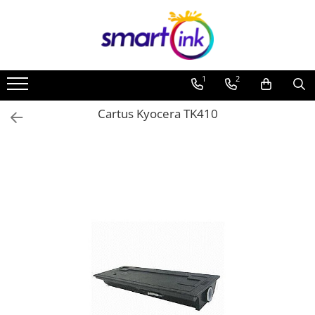
1
2
Cartus Kyocera TK410