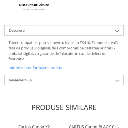
Discount-uri Zilnice
la multe modele
Descriere
Toner compatibil, potrivit pentru Kyocera TK410. Economie reală
față de produsul original, fără compromis pe calitatea printării -
ambalat sigilat, cu garanție de înlocuire în caz de defect de
fabricație.
Informatii conformitate produs
Review-uri
(0)
PRODUSE SIMILARE
Cartus Canon X2
CARTUS Canon BLACK CLI-