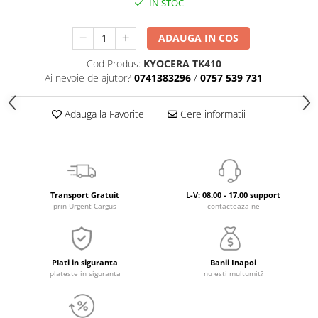
IN STOC
ADAUGA IN COS
Cod Produs:
KYOCERA TK410
Ai nevoie de ajutor?
0741383296
/
0757 539 731
Adauga la Favorite
Cere informatii
Transport Gratuit
L-V: 08.00 - 17.00 support
prin Urgent Cargus
contacteaza-ne
Plati in siguranta
Banii Inapoi
plateste in siguranta
nu esti multumit?