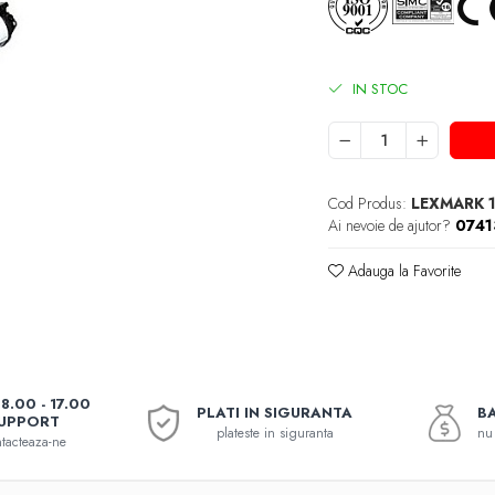
IN STOC
Cod Produs:
LEXMARK 
Ai nevoie de ajutor?
074
Adauga la Favorite
08.00 - 17.00
PLATI IN SIGURANTA
BA
UPPORT
plateste in siguranta
nu 
tacteaza-ne