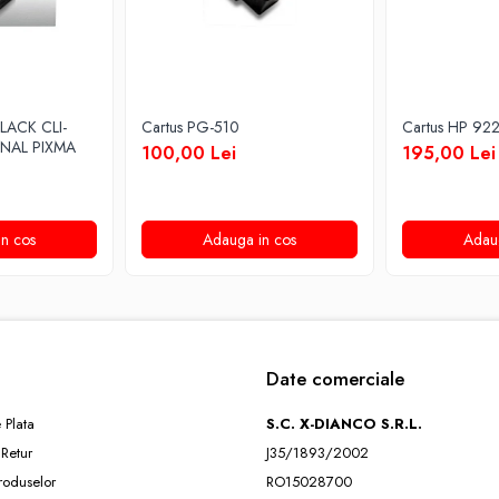
LACK CLI-
Cartus PG-510
Cartus HP 92
INAL PIXMA
100,00 Lei
195,00 Lei
n cos
Adauga in cos
Adau
Date comerciale
 Plata
S.C. X-DIANCO S.R.L.
 Retur
J35/1893/2002
roduselor
RO15028700