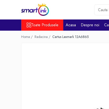
Toate Produsele
Toate Produsele
Acasa
Despre noi
Ca
Consumabile
Cartuse si tonere
Home /
Radacina /
Cartus Lexmark 12A6865
Pentru firme