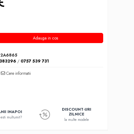
Adauga in cos
12A6865
1383296
/
0757 539 731
Cere informatii
DISCOUNT-URI
NII INAPOI
ZILNICE
esti multumit?
la multe modele