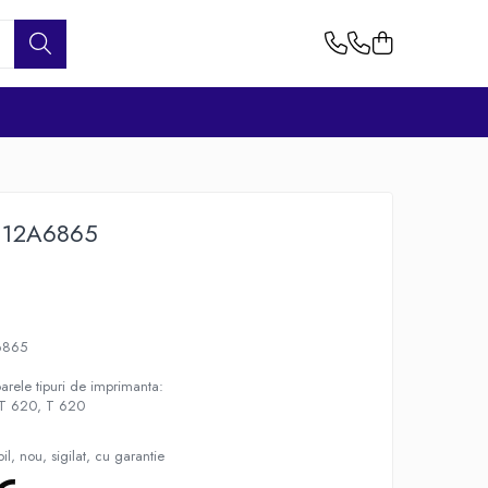
k 12A6865
6865
arele tipuri de imprimanta:
a T 620, T 620
l, nou, sigilat, cu garantie