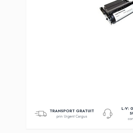
L-V: 
TRANSPORT GRATUIT
S
prin Urgent Cargus
con