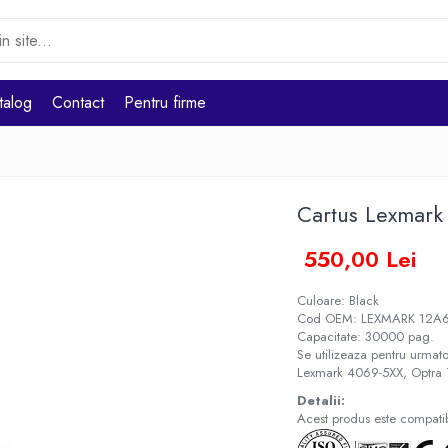
talog
Contact
Pentru firme
Cartus Lexmar
550,00 Lei
Culoare: Black
Cod OEM: LEXMARK 12A
Capacitate: 30000 pag.
Se utilizeaza pentru urmato
Lexmark 4069-5XX, Optr
Detalii:
Acest produs este compatibi