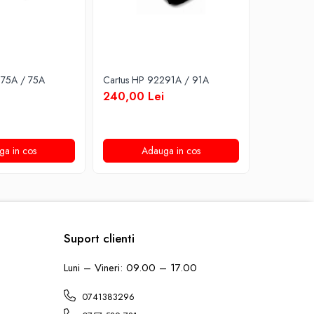
275A / 75A
Cartus HP 92291A / 91A
Cartus HP
240,00 Lei
200,00 
ga in cos
Adauga in cos
A
Suport clienti
Luni – Vineri: 09.00 – 17.00
0741383296