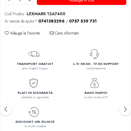
Adauga in cos
Cod Produs:
LEXMARK 12A7400
Ai nevoie de ajutor?
0741383296
/
0757 539 731
Adauga la Favorite
Cere informatii
TRANSPORT GRATUIT
L-V: 08.00 - 17.00 SUPPORT
prin Urgent Cargus
contacteaza-ne
PLATI IN SIGURANTA
BANII INAPOI
plateste in siguranta
nu esti multumit?
DISCOUNT-URI ZILNICE
la multe modele