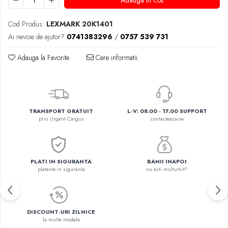
Adauga in cos
Cod Produs:
LEXMARK 20K1401
Ai nevoie de ajutor?
0741383296
/
0757 539 731
Adauga la Favorite
Cere informatii
TRANSPORT GRATUIT
L-V: 08.00 - 17.00 SUPPORT
prin Urgent Cargus
contacteaza-ne
PLATI IN SIGURANTA
BANII INAPOI
plateste in siguranta
nu esti multumit?
DISCOUNT-URI ZILNICE
la multe modele