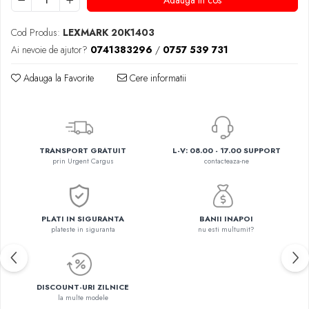
Adauga in cos
Cod Produs:
LEXMARK 20K1403
Ai nevoie de ajutor?
0741383296
/
0757 539 731
Adauga la Favorite
Cere informatii
TRANSPORT GRATUIT
L-V: 08.00 - 17.00 SUPPORT
prin Urgent Cargus
contacteaza-ne
PLATI IN SIGURANTA
BANII INAPOI
plateste in siguranta
nu esti multumit?
DISCOUNT-URI ZILNICE
la multe modele