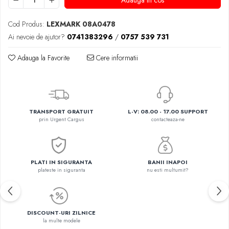
Adauga in cos
Cod Produs:
LEXMARK 08A0478
Ai nevoie de ajutor?
0741383296
/
0757 539 731
Adauga la Favorite
Cere informatii
TRANSPORT GRATUIT
L-V: 08.00 - 17.00 SUPPORT
prin Urgent Cargus
contacteaza-ne
PLATI IN SIGURANTA
BANII INAPOI
plateste in siguranta
nu esti multumit?
DISCOUNT-URI ZILNICE
la multe modele